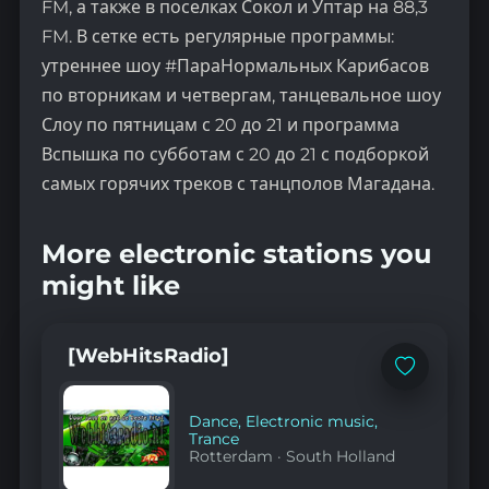
FM, а также в поселках Сокол и Уптар на 88,3
FM. В сетке есть регулярные программы:
утреннее шоу #ПараНормальных Карибасов
по вторникам и четвергам, танцевальное шоу
Слоу по пятницам с 20 до 21 и программа
Вспышка по субботам с 20 до 21 с подборкой
самых горячих треков с танцполов Магадана.
More electronic stations you
might like
[WebHitsRadio]
Add
to
favorites
Dance
,
Electronic music
,
Trance
Rotterdam
·
South Holland