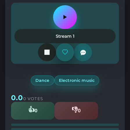
Play
or
pause
the
Stream 1
station
Add
or
remove
from
favorites
Dance
Electronic music
0.0
0 VOTES
👍
👎
0
0
Likes
Dislikes