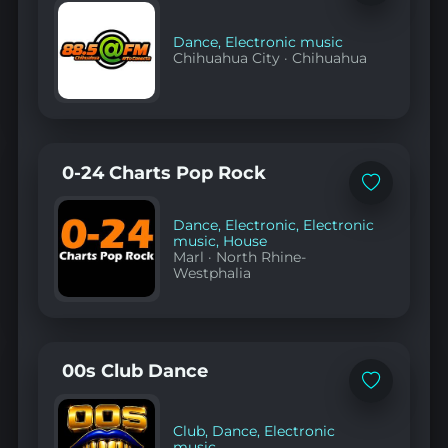
to
favorites
Dance
,
Electronic music
Chihuahua City
·
Chihuahua
0-24 Charts Pop Rock
Add
to
favorites
Dance
,
Electronic
,
Electronic
music
,
House
Marl
·
North Rhine-
Westphalia
00s Club Dance
Add
to
favorites
Club
,
Dance
,
Electronic
music