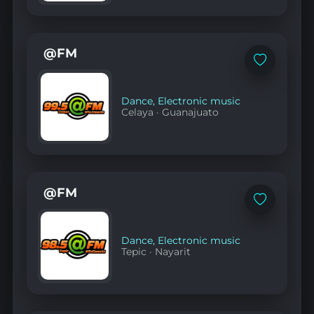
@FM
Add
to
favorites
Dance
,
Electronic music
Celaya
·
Guanajuato
@FM
Add
to
favorites
Dance
,
Electronic music
Tepic
·
Nayarit