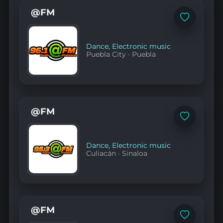
@FM
Add
to
favorites
Dance
,
Electronic music
Puebla City
·
Puebla
@FM
Add
to
favorites
Dance
,
Electronic music
Culiacán
·
Sinaloa
@FM
Add