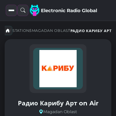
Electronic Radio Global
Open
Open
filters
search
STATIONS
MAGADAN OBLAST
РАДИО КАРИБУ АРТ
Радио Карибу Арт on Air
Magadan Oblast