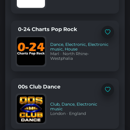
0-24 Charts Pop Rock
Add
to
favorites
Dance
,
Electronic
,
Electronic
music
,
House
Marl
·
North Rhine-
Westphalia
00s Club Dance
Add
to
favorites
Club
,
Dance
,
Electronic
music
London
·
England