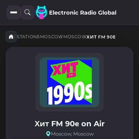
Electronic Radio Global
Open
Open
filters
search
STATIONS
MOSCOW
MOSCOW
ХИТ FM 90Е
Хит FM 90е on Air
Moscow, Moscow