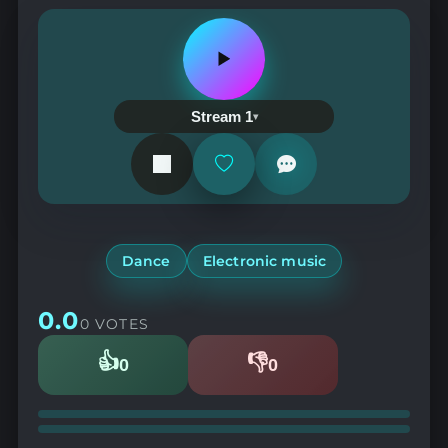
Play
or
pause
the
Stream 1
station
Add
or
remove
from
favorites
Dance
Electronic music
0.0
0 VOTES
👍
👎
0
0
Likes
Dislikes