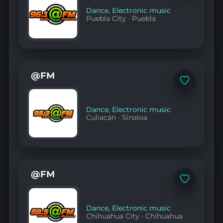
Dance
,
Electronic music
Puebla City
·
Puebla
@FM
Add
to
favorites
Dance
,
Electronic music
Culiacán
·
Sinaloa
@FM
Add
to
favorites
Dance
,
Electronic music
Chihuahua City
·
Chihuahua