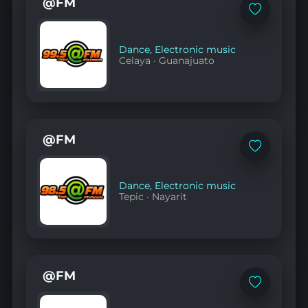
@FM
Add
to
favorites
Dance
,
Electronic music
Celaya
·
Guanajuato
@FM
Add
to
favorites
Dance
,
Electronic music
Tepic
·
Nayarit
@FM
Add
to
favorites