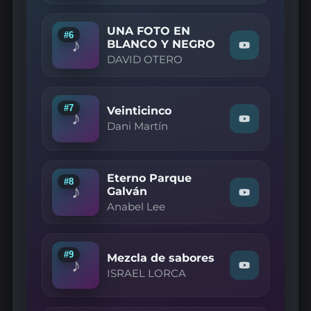
—
Dame
UNA FOTO EN
Cariño"
#6
♪
on
BLANCO Y NEGRO
Watch
YouTube
DAVID OTERO
"DAVID
OTERO
—
UNA
FOTO
#7
Veinticinco
♪
EN
Watch
Dani Martín
BLANCO
"Dani
Y
Martín
NEGRO"
—
on
Veinticinco"
YouTube
Eterno Parque
on
#8
♪
YouTube
Galván
Watch
Anabel Lee
"Anabel
Lee
—
Eterno
Parque
#9
Mezcla de sabores
♪
Galván"
Watch
ISRAEL LORCA
on
"ISRAEL
YouTube
LORCA
—