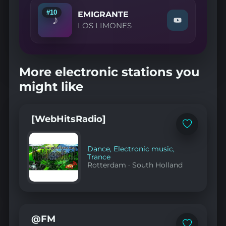
Mezcla
de
#10
EMIGRANTE
♪
sabores"
Watch
LOS LIMONES
on
"LOS
YouTube
LIMONES
—
EMIGRANTE"
on
More electronic stations you
YouTube
might like
[WebHitsRadio]
Add
to
favorites
Dance
,
Electronic music
,
Trance
Rotterdam
·
South Holland
@FM