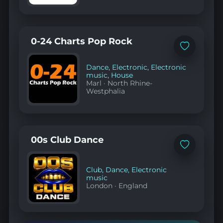
0-24 Charts Pop Rock
Add
to
favorites
Dance
,
Electronic
,
Electronic
music
,
House
Marl
·
North Rhine-
Westphalia
00s Club Dance
Add
to
favorites
Club
,
Dance
,
Electronic
music
London
·
England