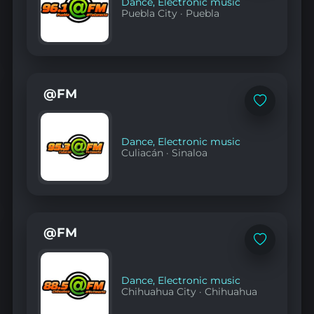
Dance
,
Electronic music
Puebla City
·
Puebla
@FM
Add
to
favorites
Dance
,
Electronic music
Culiacán
·
Sinaloa
@FM
Add
to
favorites
Dance
,
Electronic music
Chihuahua City
·
Chihuahua