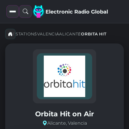
Electronic Radio Global
Open
Open
filters
search
STATIONS
VALENCIA
ALICANTE
ORBITA HIT
Orbita Hit on Air
Alicante, Valencia