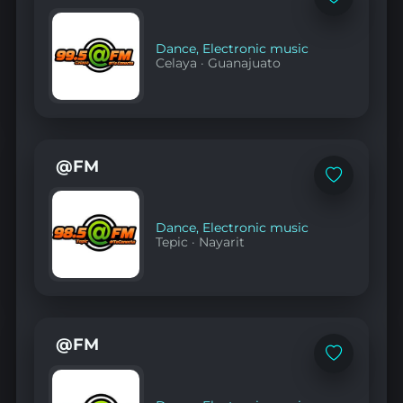
Add
to
favorites
Dance
,
Electronic music
Celaya
·
Guanajuato
@FM
Add
to
favorites
Dance
,
Electronic music
Tepic
·
Nayarit
@FM
Add
to
favorites