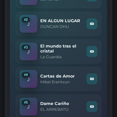
"EL
KOALA
—
Mi
carro"
#2
EN ALGUN LUGAR
♪
on
Watch
DUNCAN DHU
YouTube
"DUNCAN
DHU
—
EN
El mundo tras el
ALGUN
#3
♪
LUGAR"
cristal
Watch
on
La Guardia
"La
YouTube
Guardia
—
El
mundo
#4
Cartas de Amor
♪
tras
Watch
Mikel Erentxun
el
"Mikel
cristal"
Erentxun
on
—
YouTube
Cartas
de
#5
Dame Cariño
♪
Amor"
Watch
EL ARREBATO
on
"EL
YouTube
ARREBATO