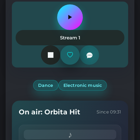
Play
or
pause
the
Stream 1
station
Add
or
remove
from
favorites
Dance
Electronic music
On air: Orbita Hit
Since 09:31
♪